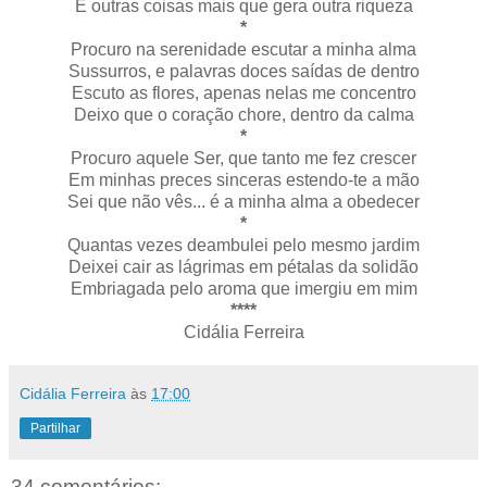
E outras coisas mais que gera outra riqueza
*
Procuro na serenidade escutar a minha alma
Sussurros, e palavras doces saídas de dentro
Escuto as flores, apenas nelas me concentro
Deixo que o coração chore, dentro da calma
*
Procuro aquele Ser, que tanto me fez crescer
Em minhas preces sinceras estendo-te a mão
Sei que não vês... é a minha alma a obedecer
*
Quantas vezes deambulei pelo mesmo jardim
Deixei cair as lágrimas em pétalas da solidão
Embriagada pelo aroma que imergiu em mim
****
Cidália Ferreira
Cidália Ferreira
às
17:00
Partilhar
34 comentários: