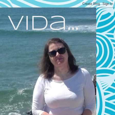
ida...