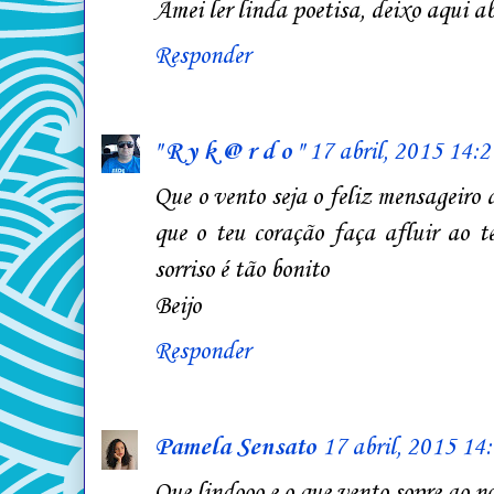
Amei ler linda poetisa, deixo aqui a
Responder
" R y k @ r d o "
17 abril, 2015 14:2
Que o vento seja o feliz mensageiro
que o teu coração faça afluir ao te
sorriso é tão bonito
Beijo
Responder
Pamela Sensato
17 abril, 2015 14
Que lindooo e o que vento sopre ao no