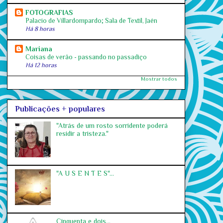
FOTOGRAFIAS
Palacio de Villardompardo; Sala de Textil, Jaén
Há 8 horas
Mariana
Coisas de verão - passando no passadiço
Há 12 horas
Mostrar todos
Publicações + populares
"Atrás de um rosto sorridente poderá
residir a tristeza."
"A U S E N T E S"...
Cinquenta e dois...