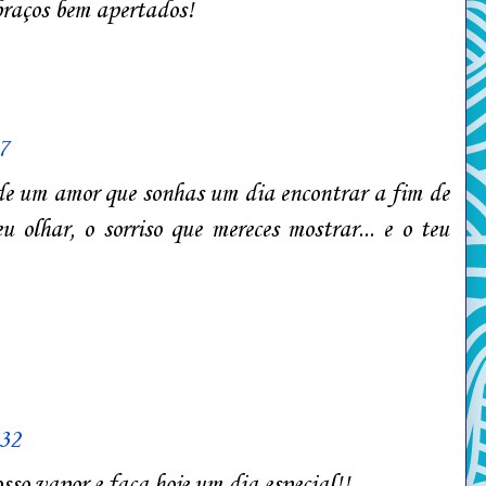
braços bem apertados!
7
 de um amor que sonhas um dia encontrar a fim de
u olhar, o sorriso que mereces mostrar... e o teu
:32
sso vapor e faça hoje um dia especial!!