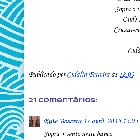
Sopra o v
Onde e
Cruzar-me
Cidá
Publicado por
Cidália Ferreira
às
12:00
21 comentários:
Rute Beserra
17 abril, 2015 13:05
Sopra o vento neste banco