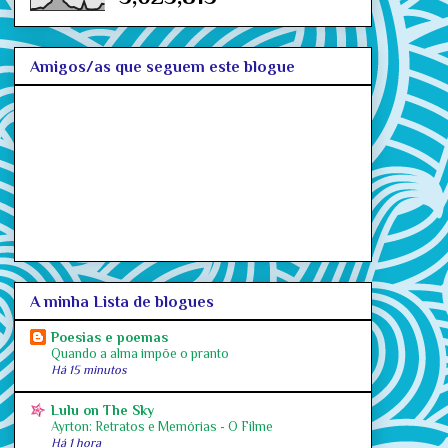
Amigos/as que seguem este blogue
A minha Lista de blogues
Poesias e poemas
Quando a alma impõe o pranto
Há 15 minutos
Lulu on The Sky
Ayrton: Retratos e Memórias - O Filme
Há 1 hora