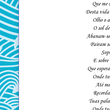
Que me s
Desta vida 
Olho o a
O sol de
Abanam-se 
Pairam se
Sopr
E sobre 
Que espera
Onde tu
Até me
Recorda
Tuas pala
Onde tud