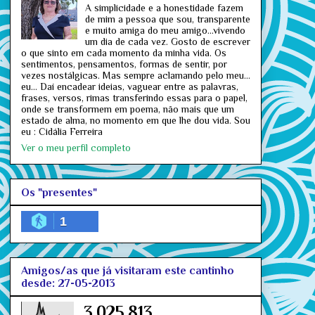
A simplicidade e a honestidade fazem
de mim a pessoa que sou, transparente
e muito amiga do meu amigo...vivendo
um dia de cada vez. Gosto de escrever
o que sinto em cada momento da minha vida. Os
sentimentos, pensamentos, formas de sentir, por
vezes nostálgicas. Mas sempre aclamando pelo meu…
eu… Daí encadear ideias, vaguear entre as palavras,
frases, versos, rimas transferindo essas para o papel,
onde se transformem em poema, não mais que um
estado de alma, no momento em que lhe dou vida. Sou
eu : Cidália Ferreira
Ver o meu perfil completo
Os "presentes"
1
Amigos/as que já visitaram este cantinho
desde: 27-05-2013
3,025,813